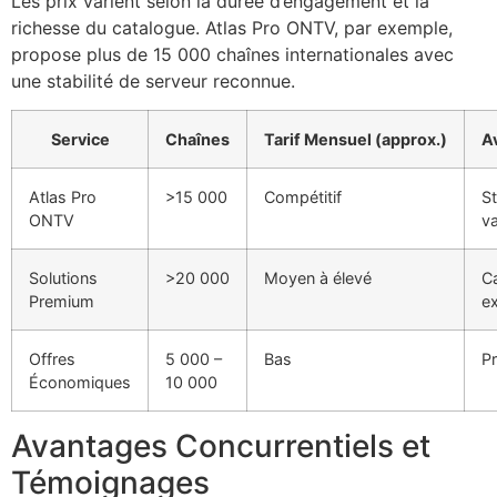
Les prix varient selon la durée d’engagement et la
richesse du catalogue. Atlas Pro ONTV, par exemple,
propose plus de 15 000 chaînes internationales avec
une stabilité de serveur reconnue.
Service
Chaînes
Tarif Mensuel (approx.)
A
Atlas Pro
>15 000
Compétitif
St
ONTV
va
Solutions
>20 000
Moyen à élevé
C
Premium
ex
Offres
5 000 –
Bas
Pr
Économiques
10 000
Avantages Concurrentiels et
Témoignages